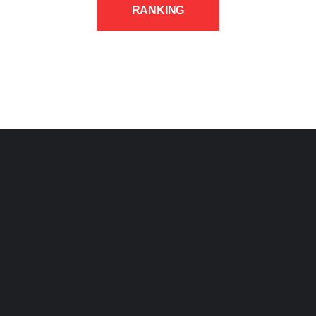
RANKING
FILIADOS/VINCULADOS
VER TODAS
Últimas Notícias
Ver Mais Notícias